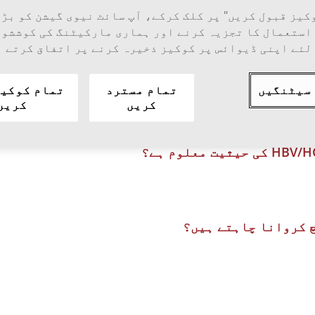
کیز قبول کریں" پر کلک کرکے، آپ سائٹ نیوی گیشن کو بڑ
استعمال کا تجزیہ کرنے اور ہماری مارکیٹنگ کی کوششوں
لئے اپنی ڈیوائس پر کوکیز ذخیرہ کرنے پر اتفاق کرتے 
یشاب، مٹی کے رنگ کے پاخانہ، یرقان وغیرہ جیسی عل
سیٹنگیں
تمام مسترد
تمام کوکیز
کریں
کریں