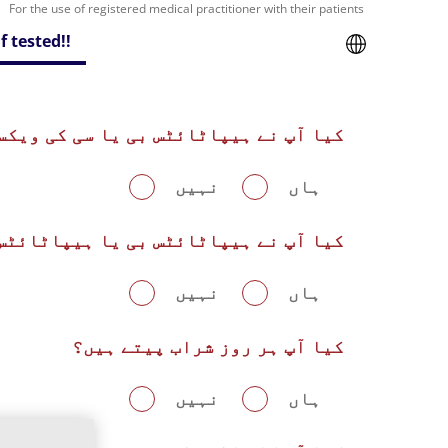
For the use of registered medical practitioner with their patients
f tested!!
کیا آپ نے ہیپاٹائٹس بی یا سی کی ویکس
ہاں
نہیں
کیا آپ نے ہیپاٹائٹس بی یا ہیپاٹائٹس 
ہاں
نہیں
کیا آپ ہر روز شراب پیتے ہیں؟
ہاں
نہیں