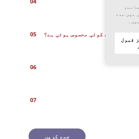
ھانے،
 میں مدد
ہیں۔
امات میں سے کوئی محسوس ہوتی ہے؟
 قبول