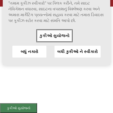
"તમામ કૂકીઝ સ્વીકારો" પર ક્લિક કરીને, તમે સાઇટ
નેવિગેશન વધારવા, સાઇટના વપરાશનું વિશ્લેષણ કરવા અને
અમારા માર્કેટિંગ પ્રયત્નોમાં સહાય કરવા માટે તમારા ડિવાઇસ
પર કૂકીઝ સ્ટોર કરવા માટે સંમતિ આપો છો.
કુકીઓ સુયોજનો
બધું નકારો
બધી કુકીઓ ને સ્વીકારો
કુકીઓ સુયોજનો