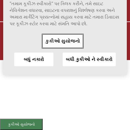
TERMS OF USE
TO REPORT ADVERSE EFFECT
"તમામ કૂકીઝ સ્વીકારો" પર ક્લિક કરીને, તમે સાઇટ
નેવિગેશન વધારવા, સાઇટના વપરાશનું વિશ્લેષણ કરવા અને
અમારા માર્કેટિંગ પ્રયત્નોમાં સહાય કરવા માટે તમારા ડિવાઇસ
પર કૂકીઝ સ્ટોર કરવા માટે સંમતિ આપો છો.
VIATRIS and the Viatris Logo are trademarks of Mylan Inc., a Viatris
company.
કુકીઓ સુયોજનો
© 2025 Viatris Inc. All Rights Reserved.
SOF-2023-0016
બધું નકારો
બધી કુકીઓ ને સ્વીકારો
કુકીઓ સુયોજનો