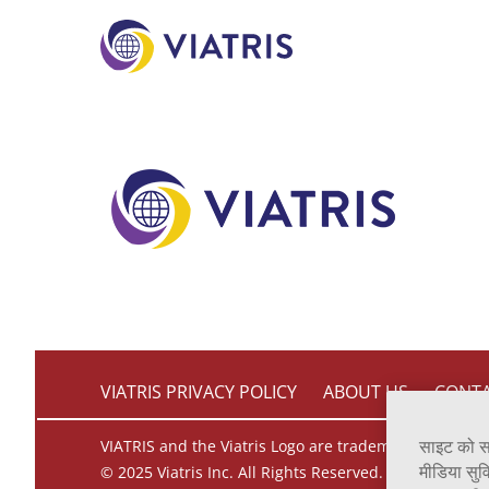
to
main
content
VIATRIS PRIVACY POLICY
ABOUT US
CONTA
साइट को स
VIATRIS and the Viatris Logo are trademarks of Mylan 
मीडिया सुव
© 2025 Viatris Inc. All Rights Reserved.