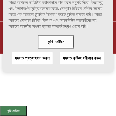
TERMS OF USE
TO REPORT ADVERSE EFFECT
আমরা আমাদের সাইটটিকে যথাযথভাবে কাজ করার অনুমতি দিতে, বিষয়বস্তু
এবং বিজ্ঞাপনগুলি ব্যক্তিগতকরণ করতে, সোশ্যাল মিডিয়ার বৈশিষ্ট্য সরবরাহ
করতে এবং আমাদের ট্র্যাফিক বিশ্লেষণ করতে কুকিজ ব্যবহার করি। আমরা
আমাদের সোশ্যাল মিডিয়া, বিজ্ঞাপন এবং অ্যানালিটিক্স সহযোগীদের সহ
আমাদের সাইটটির আপনার ব্যবহার সম্পর্কে তথ্যও শেয়ার করি।
VIATRIS and the Viatris Logo are trademarks of Mylan Inc., a Viatris
company.
© 2025 Viatris Inc. All Rights Reserved.
কুকি সেটিংস
SOF-2023-0016
সমস্ত প্রত্যাখ্যান করুন
সমস্ত কুকিজ স্বীকার করুন
কুকি সেটিংস