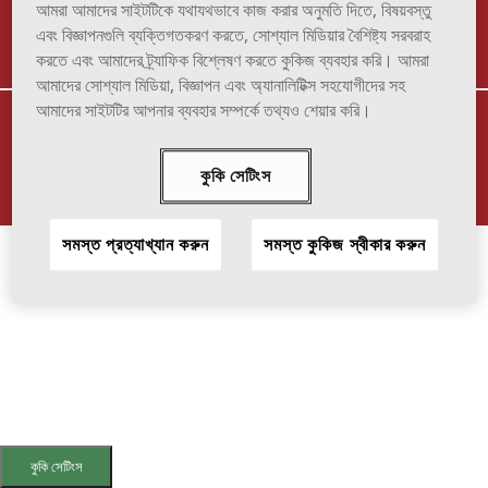
TERMS OF USE
TO REPORT ADVERSE EFFECT
আমরা আমাদের সাইটটিকে যথাযথভাবে কাজ করার অনুমতি দিতে, বিষয়বস্তু
এবং বিজ্ঞাপনগুলি ব্যক্তিগতকরণ করতে, সোশ্যাল মিডিয়ার বৈশিষ্ট্য সরবরাহ
করতে এবং আমাদের ট্র্যাফিক বিশ্লেষণ করতে কুকিজ ব্যবহার করি। আমরা
আমাদের সোশ্যাল মিডিয়া, বিজ্ঞাপন এবং অ্যানালিটিক্স সহযোগীদের সহ
আমাদের সাইটটির আপনার ব্যবহার সম্পর্কে তথ্যও শেয়ার করি।
VIATRIS and the Viatris Logo are trademarks of Mylan Inc., a Viatris
company.
© 2025 Viatris Inc. All Rights Reserved.
কুকি সেটিংস
SOF-2023-0016
সমস্ত প্রত্যাখ্যান করুন
সমস্ত কুকিজ স্বীকার করুন
কুকি সেটিংস