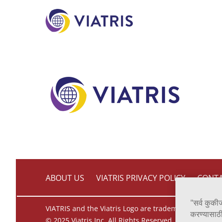
to
main
content
ABOUT US
VIATRIS PRIVACY POLICY
CONTA
"सर्व कुकी
VIATRIS and the Viatris Logo are trademarks of Mylan 
करण्यासाठी
© 2025 Viatris Inc. All Rights Reserved.