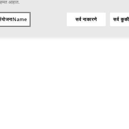
सहमत आहात.
संयोजनाName
सर्व नाकारणे
सर्व कुक