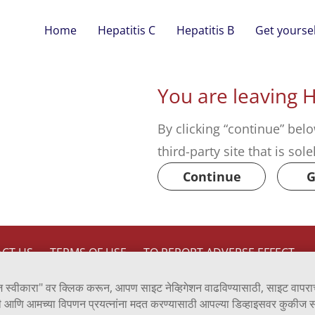
Home
Hepatitis C
Hepatitis B
Get yoursel
You are leaving 
By clicking “continue” belo
third-party site that is sol
Continue
G
CT US
TERMS OF USE
TO REPORT ADVERSE EFFECT
ज स्वीकारा" वर क्लिक करून, आपण साइट नेव्हिगेशन वाढविण्यासाठी, साइट वापराच
Inc., a Viatris company.
 आणि आमच्या विपणन प्रयत्नांना मदत करण्यासाठी आपल्या डिव्हाइसवर कुकीज स